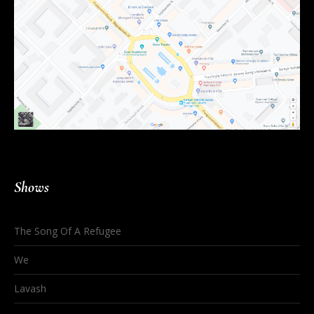
Shows
The Song Of A Refugee
We
Lavash