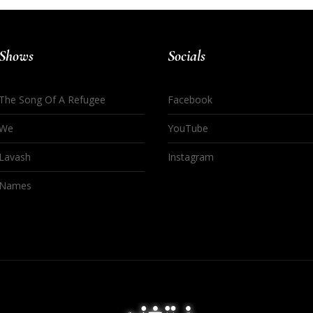
Shows
Socials
The Song Of A Refugee
Facebook
We
YouTube
Lavash
Instagram
Names