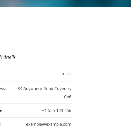
le details
:
5
ess:
34 Anywhere Road Coventry
CV6
e:
+1 555 123 456
:
example@example.com