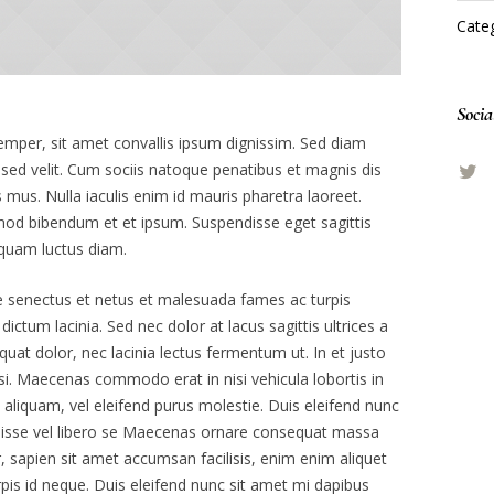
Categ
Socia
emper, sit amet convallis ipsum dignissim. Sed diam
s sed velit. Cum sociis natoque penatibus et magnis dis
 mus. Nulla iaculis enim id mauris pharetra laoreet.
smod bibendum et et ipsum. Suspendisse eget sagittis
quam luctus diam.
ue senectus et netus et malesuada fames ac turpis
dictum lacinia. Sed nec dolor at lacus sagittis ultrices a
at dolor, nec lacinia lectus fermentum ut. In et justo
ilisi. Maecenas commodo erat in nisi vehicula lobortis in
 aliquam, vel eleifend purus molestie. Duis eleifend nunc
disse vel libero se Maecenas ornare consequat massa
 sapien sit amet accumsan facilisis, enim enim aliquet
rpis id neque. Duis eleifend nunc sit amet mi dapibus