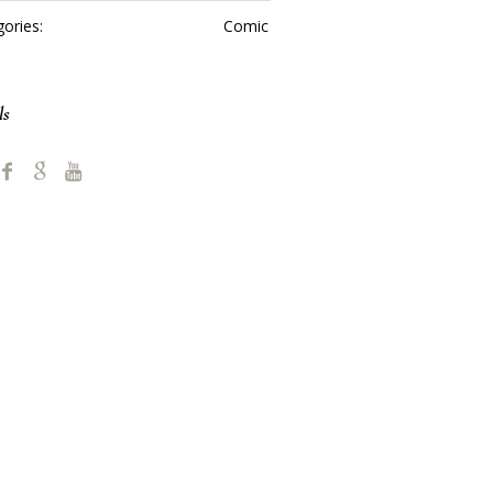
ories:
Сomic
ls